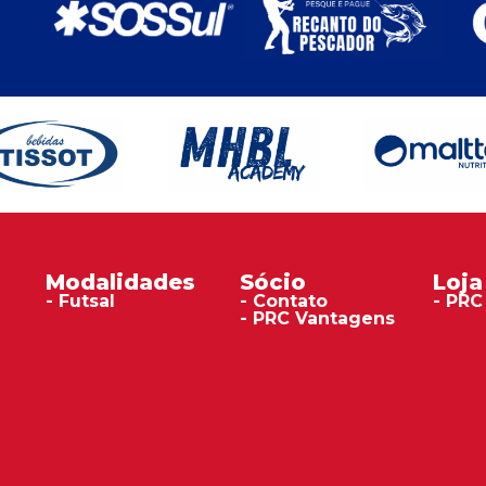
Modalidades
Sócio
Loja
- Futsal
- Contato
- PRC
- PRC Vantagens