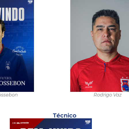
ossebon
Rodrigo Vaz
Técnico