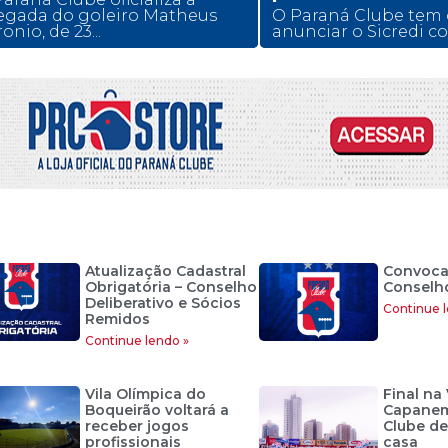
egada do goleiro Matheus
O Paraná Clube tem 
onio, de 23...
anunciar o Sicredi co
Atualização Cadastral
Convoca
Obrigatória – Conselho
Conselho
Deliberativo e Sócios
Continue l
Remidos
Continue lendo »
Vila Olímpica do
Final na 
Boqueirão voltará a
Capanem
receber jogos
Clube de
profissionais
casa