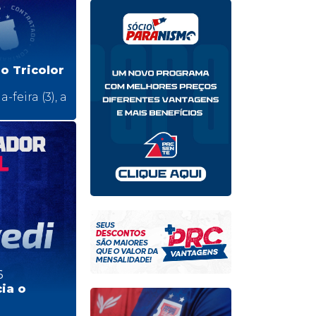
o Tricolor
feira (3), a
6
ia o