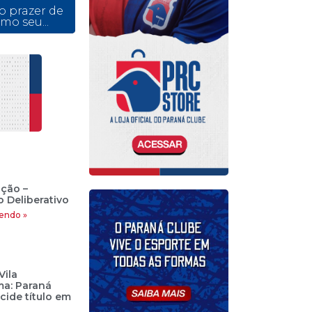
o prazer de
mo seu...
ção –
 Deliberativo
endo »
Vila
a: Paraná
cide título em