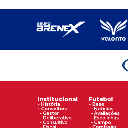
Institucional
Futebol
- História
- Base
- Conselhos
- Notícias
- Gestor
- Avaliações
- Deliberativo
- Escolinhas
- Consultivo
- Campo
- Fiscal
- Comissão