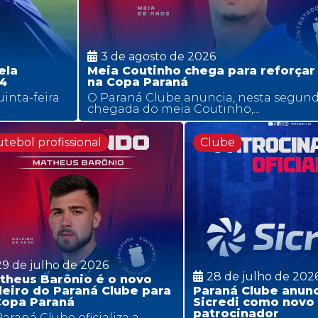
3 de agosto de 2026
ela
Meia Coutinho chega para reforçar 
4
na Copa Paraná
inta-feira
O Paraná Clube anuncia, nesta segunda-
chegada do meia Coutinho,...
tebol profissional
Clube
29 de julho de 2026
28 de julho de 202
theus Barônio é o novo
leiro do Paraná Clube para
Paraná Clube anunc
Copa Paraná
Sicredi como novo
patrocinador
araná Clube oficializa a