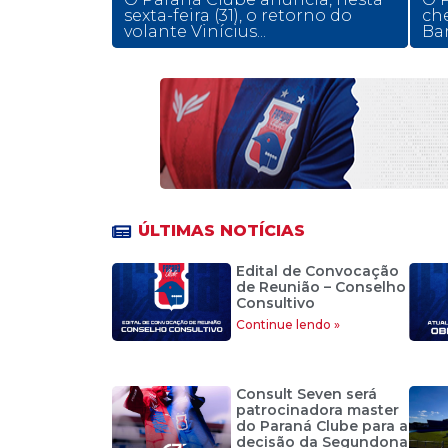
sexta-feira (31), o retorno do
ch
volante Vinícius...
Bar
ÚLTIMAS NOTÍCIAS
Edital de Convocação
de Reunião – Conselho
Consultivo
Continue lendo »
Consult Seven será
patrocinadora master
do Paraná Clube para a
decisão da Segundona