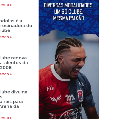
endo »
ndolas é a
trocinadora do
lube
endo »
lube renova
 talentos da
 2008
endo »
lube divulga
s
onais para
Arena da
endo »