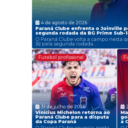
4 de agosto de 2026
Paraná Clube enfrenta o Joinville p
segunda rodada da BG Prime Sub-1
O Paraná Clube volta a campo nesta qu
(6) pela segunda rodada...
Futebol profissional
Fu
31 de julho de 2026
Vinícius Michelon retorna ao
Ma
Paraná Clube para a disputa
go
da Copa Paraná
a 
O Paraná Clube anuncia, nesta
O P