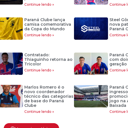
Continue lendo »
Continue l
Paraná Clube lança
Steel Gô
camisa comemorativa
nova pa
da Copa do Mundo
Paraná C
Continue lendo »
Continue l
Contratado:
Paraná C
Thiaguinho retorna ao
com dois
Tricolor
geração
Continue lendo »
Continue l
Marlos Romero é o
Paraná C
novo coordenador
ingresso
técnico das categorias
promoci
de base do Paraná
jogo na 
Clube
Baixada
Continue lendo »
Continue l